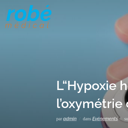
L“Hypoxie h
l’oxymétrie
admin
Evénements
par
dans
s