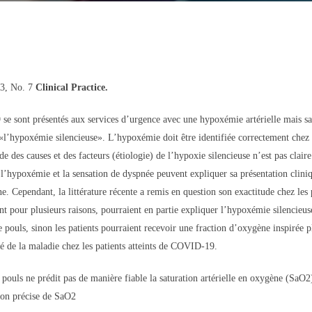
13, No. 7
Clinical Practice.
e sont présentés aux services d’urgence avec une hypoxémie artérielle mais san
«l’hypoxémie silencieuse». L’hypoxémie doit être identifiée correctement chez 
ude des causes et des facteurs (étiologie) de l’hypoxie silencieuse n’est pas clai
à l’hypoxémie et la sensation de dyspnée peuvent expliquer sa présentation cli
ne. Cependant, la littérature récente a remis en question son exactitude chez le
nt pour plusieurs raisons, pourraient en partie expliquer l’hypoxémie silencieus
de pouls, sinon les patients pourraient recevoir une fraction d’oxygène inspirée
é de la maladie chez les patients atteints de COVID-19.
 pouls ne prédit pas de manière fiable la saturation artérielle en oxygène (SaO2
ion précise de SaO2