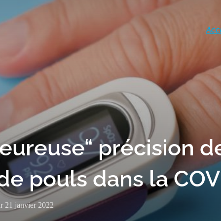
Acc
eureuse“ précision d
 de pouls dans la CO
ur
21 janvier 2022