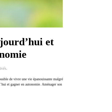
jourd’hui et
onomie
ivés.
ossible de vivre une vie épanouissante malgré
urd’hui et gagner en autonomie. Aménager son
ALITÉ DE VIE DÈS AUJOURD’HUI ET DÉCOUVREZ NOS SOLUTIONS 