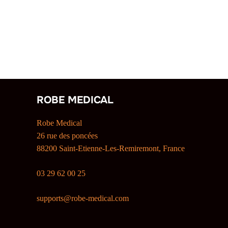
ROBE MEDICAL
Robe Medical
26 rue des poncées
88200 Saint-Etienne-Les-Remiremont, France
03 29 62 00 25
supports@robe-medical.com