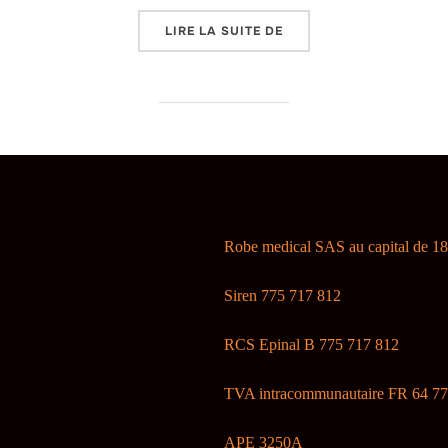
« PLAN DE CONTINUITE 
LIRE LA SUITE DE
Robe medical SAS au capital de 1
Siren 775 717 812
RCS Epinal B 775 717 812
TVA intracommunautaire FR 64 77
APE 3250A