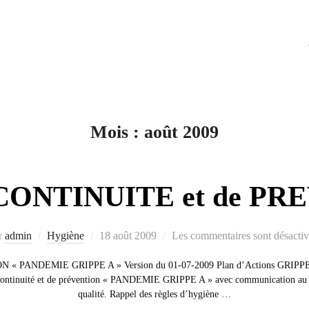
Mois :
août 2009
CONTINUITE et de P
Publié
r
admin
Hygiène
18 août 2009
Les commentaires sont désactiv
le
 PANDEMIE GRIPPE A » Version du 01-07-2009 Plan d’Actions GRIPPE A
ontinuité et de prévention « PANDEMIE GRIPPE A » avec communication au pe
qualité. Rappel des règles d’hygiène …