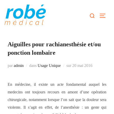
Aller
au
Rechercher :
Permute
contenu
Aiguilles pour rachianesthésie et/ou
ponction lombaire
Publié
par
admin
dans
Usage Unique
sur
20 mai 2016
le
En médecine, il existe un acte fondamental auquel les
medecins ont toujours recours en amont d’une opération
chirurgicale, notamment lorsque l’on sait que la douleur sera
violente. Il s’agit en effet, de l’anesthésie : un geste qui