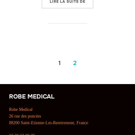
« LES SPRAYS RÉFRIGÉR
LIRE LA SUITE DE
Pagination
1
2
des
publications
ROBE MEDICAL
Robe Medical
26 rue des poncées
88200 Saint-Etienne-Les-Remiremont, France