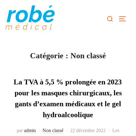
Aller
au
Rechercher :
Permute
contenu
Catégorie :
Non classé
La TVA à 5,5 % prolongée en 2023
pour les masques chirurgicaux, les
gants d’examen médicaux et le gel
hydroalcoolique
Publié
par
admin
Non classé
22 décembre 2022
Les