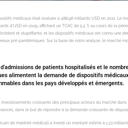
ositifs médicaux était évaluée à 488,98 milliards USD en 2021. Le m
liards d’USD en 2029, affichant un TCAC de 5,5 % au cours de la péri
cédent et stupéfiante, et les dispositifs médicaux ont connu une d
iveaux pré-pandémiques. Sur la base de notre analyse, le marché mon
'admissions de patients hospitalisés et le nombr
ques alimentent la demande de dispositifs médicaux
mmables dans les pays développés et émergents.
s investissements croissants des principaux acteurs du marché dan
ncés, dans le but de répondre à la demande croissante de disposit
icain de matériel médical) a investi un montant estimé à 1,23 millia