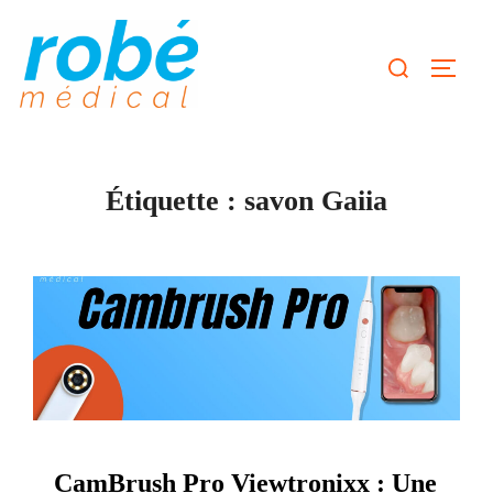
Aller
au
Rechercher :
Permut
contenu
Étiquette :
savon Gaiia
CamBrush Pro Viewtronixx : Une