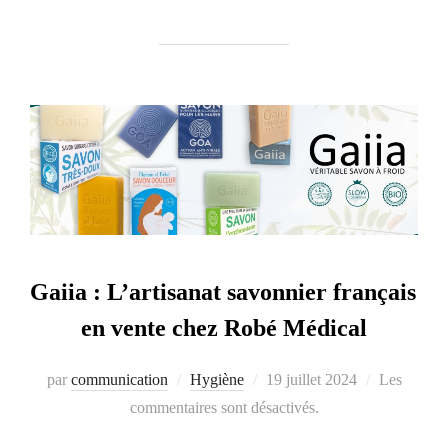
Gaiia : L’artisanat savonnier français
en vente chez Robé Médical
par
communication
Hygiène
Publié
19 juillet 2024
Les
commentaires sont désactivés.
le