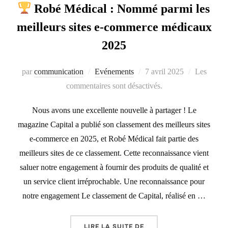
Robé Médical : Nommé parmi les
meilleurs sites e-commerce médicaux
2025
Publié
par
communication
Evénements
7 avril 2025
Les
le
commentaires sont désactivés.
Nous avons une excellente nouvelle à partager ! Le
magazine Capital a publié son classement des meilleurs sites
e-commerce en 2025, et Robé Médical fait partie des
meilleurs sites de ce classement. Cette reconnaissance vient
saluer notre engagement à fournir des produits de qualité et
un service client irréprochable. Une reconnaissance pour
notre engagement Le classement de Capital, réalisé en …
«
ROBÉ MÉDICAL : NOM
LIRE LA SUITE DE