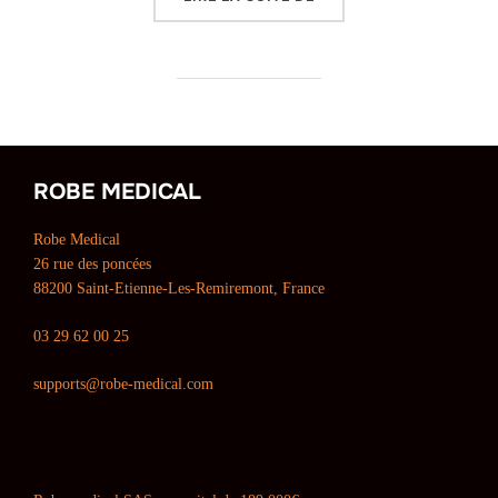
ROBE MEDICAL
Robe Medical
26 rue des poncées
88200 Saint-Etienne-Les-Remiremont, France
03 29 62 00 25
supports@robe-medical.com