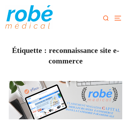
Aller
au
Rechercher :
Permute
contenu
Étiquette :
reconnaissance site e-
commerce