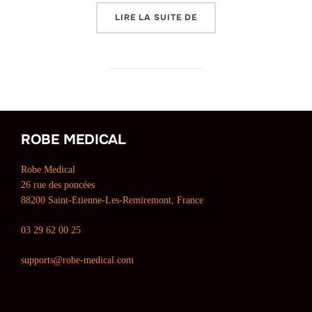
LIRE LA SUITE DE
«
PRISE EN CHARGE PA
ROBE MEDICAL
Robe Medical
26 rue des poncées
88200 Saint-Etienne-Les-Remiremont, France
03 29 62 00 25
supports@robe-medical.com