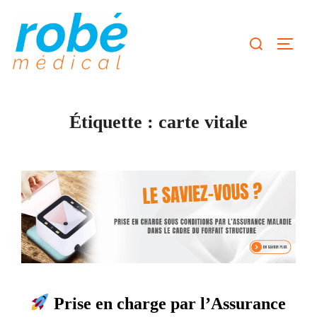
Aller
au
Rechercher :
Permut
contenu
Étiquette :
carte vitale
Prise en charge par l’Assurance