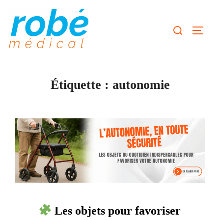
Aller
au
Rechercher :
Permut
contenu
Étiquette :
autonomie
Les objets pour favoriser