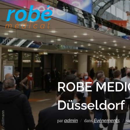
ROBE MEDIC
Düsseldorf​
admin
Evénements
par
dans
s