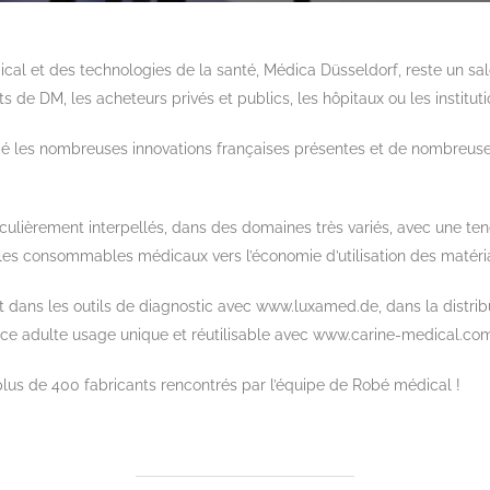
al et des technologies de la santé, Médica Düsseldorf, reste un sa
ts de DM, les acheteurs privés et publics, les hôpitaux ou les institut
ié les nombreuses innovations françaises présentes et de nombreu
.
ulièrement interpellés, dans des domaines très variés, avec une ten
 les consommables médicaux vers l’économie d’utilisation des matéri
dans les outils de diagnostic avec www.luxamed.de, dans la distrib
nce adulte usage unique et réutilisable avec www.carine-medical.co
lus de 400 fabricants rencontrés par l’équipe de Robé médical !