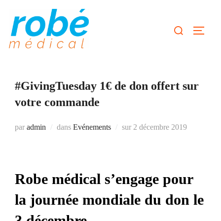
Aller
au
Rechercher :
Permute
contenu
#GivingTuesday 1€ de don offert sur
votre commande
Publié
par
admin
dans
Evénements
sur
2 décembre 2019
le
Robe médical s’engage pour
la journée mondiale du don le
3 décembre