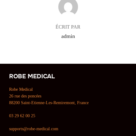
ÉCRIT PAR
admin
ROBE MEDICAL
Robe Medical
26 rue des poncées
88200 Saint-Etienne-Les-Remiremont, France
03 29 62 00 25
supports@robe-medical.com