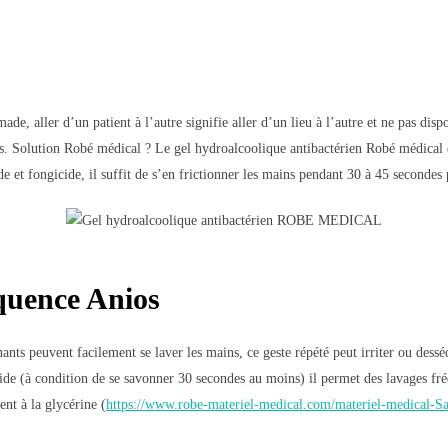
de, aller d’un patient à l’autre signifie aller d’un lieu à l’autre et ne pas disp
és. Solution Robé médical ? Le gel hydroalcoolique antibactérien Robé médica
de et fongicide, il suffit de s’en frictionner les mains pendant 30 à 45 secondes
quence Anios
gnants peuvent facilement se laver les mains, ce geste répété peut irriter ou dess
ide (à condition de se savonner 30 secondes au moins) il permet des lavages fréq
nt à la glycérine (
https://www.robe-materiel-medical.com/materiel-medical-