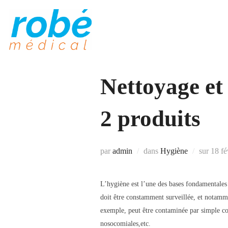
Aller
au
contenu
Nettoyage et
2 produits
Publi
par
admin
dans
Hygiène
sur
18 fé
le
L’hygiène est l’une des bases fondamentales d
doit être constamment surveillée, et notamme
exemple, peut être contaminée par simple con
nosocomiales,etc.