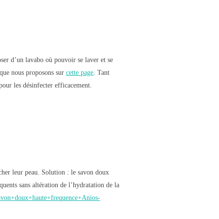
oser d’un lavabo où pouvoir se laver et se
l que nous proposons sur
cette page
. Tant
 pour les désinfecter efficacement.
écher leur peau. Solution : le savon doux
uents sans altération de l’hydratation de la
Savon+doux+haute+frequence+Anios-