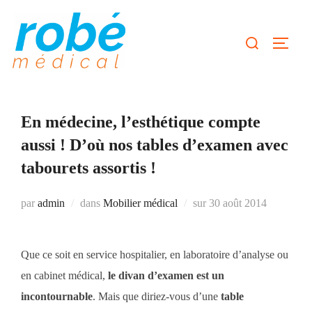
Aller
au
Rechercher :
Permute
contenu
En médecine, l’esthétique compte
aussi ! D’où nos tables d’examen avec
tabourets assortis !
Publié
par
admin
dans
Mobilier médical
sur
30 août 2014
le
Que ce soit en service hospitalier, en laboratoire d’analyse ou
en cabinet médical,
le divan d’examen est un
incontournable
. Mais que diriez-vous d’une
table