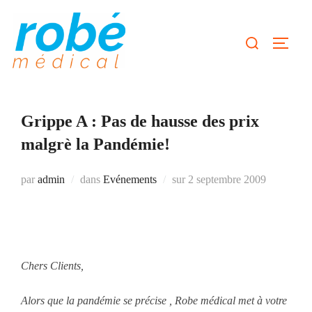
Aller
au
Rechercher :
Permute
contenu
Grippe A : Pas de hausse des prix
malgrè la Pandémie!
Publié
par
admin
dans
Evénements
sur
2 septembre 2009
le
Chers Clients,
Alors que la pandémie se précise , Robe médical met à votre